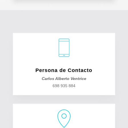
r
a
d
a
t
o
s
Persona de Contacto
Carlos Alberto Ventrice
698 935 884