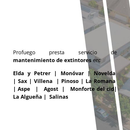
Profuego presta servicio de
mantenimiento de extintores
en
:
Elda y Petrer |
Monóvar
|
Novelda
|
Sax
|
Villena |
Pinoso
| La Romana
|
Aspe
|
Agost
|
Monforte del cid
|
La Algueña
|
Salinas