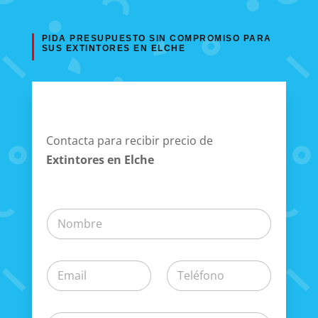
PIDA PRESUPUESTO SIN COMPROMISO PARA
SUS EXTINTORES EN ELCHE
Contacta para recibir precio de
Extintores en Elche
N
o
m
b
C
T
r
o
e
e
r
l
*
r
é
P