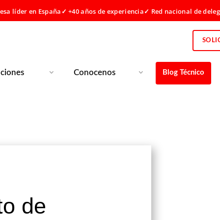
sa líder en España
✓ +40 años de experiencia
✓ Red nacional de dele
SOLI
uciones
Conocenos
Blog Técnico
to de