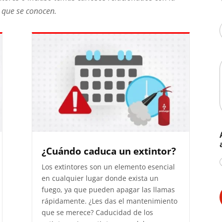
s que se conocen.
l
i
i
i
i
i
i
¿Cuándo caduca un extintor?
Los extintores son un elemento esencial
en cualquier lugar donde exista un
fuego, ya que pueden apagar las llamas
rápidamente. ¿Les das el mantenimiento
que se merece? Caducidad de los