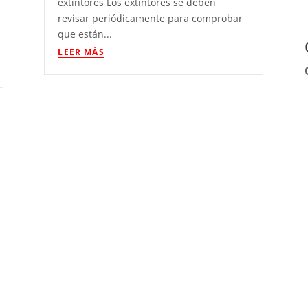
extintores Los extintores se deben
revisar periódicamente para comprobar
que están...
LEER MÁS
Cuanto cuesta recargar un
extintor