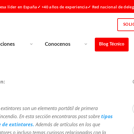
sa líder en España
✓ +40 años de experiencia
✓ Red nacional de dele
SOLI
uciones
Conocenos
Blog Técnico
ón:
s extintores son un elemento portátil de primera
incendio. En esta sección encontraras post sobre
tipos
e de extintores.
Además de artículos en los que
i
ntores o incluso temas curiosos relacionados con la