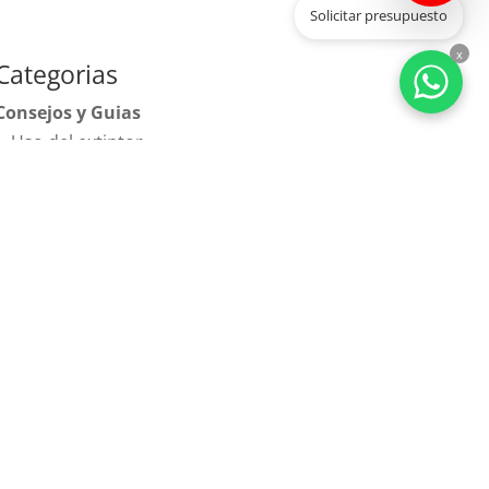
Solicitar presupuesto
x
Categorias
Consejos y Guias
Uso del extintor
Uso de una BIE
Por qué tener una manta ignífuga
Sistemas contra incendios
Extintores
Bocas de Incendio
Detección de Incendios
Extincion automatica
Señalización de seguridad
Hidrantes