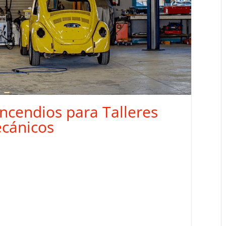
ncendios para Talleres
cánicos