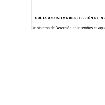
QUÉ ES UN SISTEMA DE DETECCIÓN DE IN
Un sistema de Detección de Incendios es aque
de
detectar
un
incendio
o advertir mediant
señales óptico/acústicas que los ocupantes d
Después de la señal, se inician el funcionami
acciones. Es también conocido como
alarma
avisar ante un incendio para que nos dé tie
¿QUÉ ELEMENTOS NOS PODEMOS E
NCONT
Un sistema básico está formado por la
Centr
que conecta con los distintos elementos del s
detecta humo o aumento de temperatura activ
manuales
(se coloca en lugares accesibles 