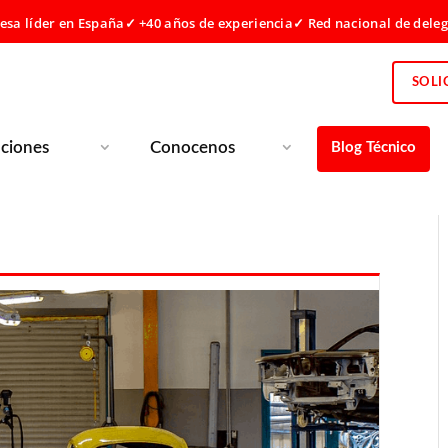
sa líder en España
✓ +40 años de experiencia
✓ Red nacional de dele
SOLI
uciones
Conocenos
Blog Técnico